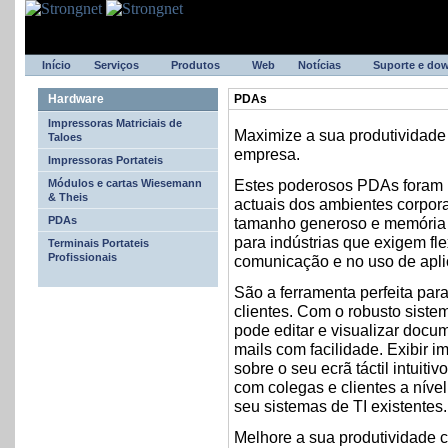
Início
Serviços
Produtos
Web
Notícias
Suporte e do
Hardware
PDAs
Impressoras Matriciais de
Maximize a sua produtividade 
Taloes
empresa.
Impressoras Portateis
Estes poderosos PDAs foram p
Módulos e cartas Wiesemann
& Theis
actuais dos ambientes corpora
tamanho generoso e memória o
PDAs
para indústrias que exigem fle
Terminais Portateis
Profissionais
comunicação e no uso de apli
São a ferramenta perfeita par
clientes. Com o robusto siste
pode editar e visualizar docume
mails com facilidade. Exibir 
sobre o seu ecrã táctil intuit
com colegas e clientes a níve
seu sistemas de TI existentes.
Melhore a sua produtividade 