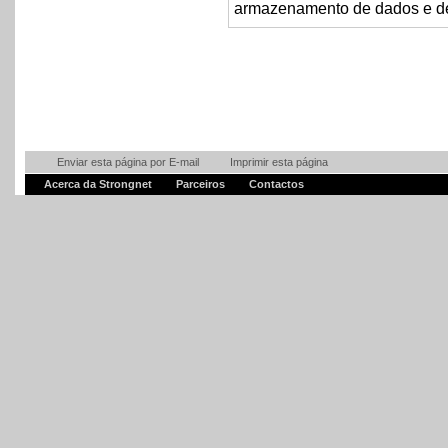
armazenamento de dados e de
Enviar esta página por E-mail
Imprimir esta página
Acerca da Strongnet
Parceiros
Contactos