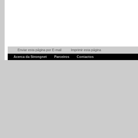
Enviar esta página por E-mail
Imprimir esta página
Acerca da Strongnet
Parceiros
Contactos