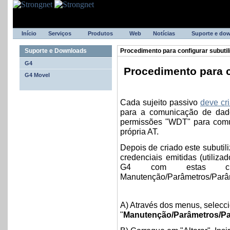
Início
Serviços
Produtos
Web
Notícias
Suporte e do
Suporte e Downloads
Procedimento para configurar subutil
G4
Procedimento para c
G4 Movel
Cada sujeito passivo
deve cri
para a comunicação de dad
permissões "WDT" para comu
própria AT.
Depois de criado este subutili
credenciais emitidas (utiliz
G4 com estas cre
Manutenção/Parâmetros/Parâme
A) Através dos menus, selecc
"
Manutenção/Parâmetros/Par