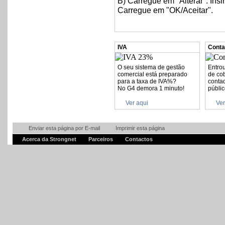
B) Carregue em "Alterar". Ins
Carregue em "OK/Aceitar".
IVA
Conta
O seu sistema de gestão
Entrou
comercial está preparado
de co
para a taxa de IVA%?
contad
No G4 demora 1 minuto!
públic
Ver aqui
Ver
Enviar esta página por E-mail
Imprimir esta página
Acerca da Strongnet
Parceiros
Contactos